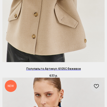
Полупальто Артикул: 6105C бежевое
633
р.
NEW