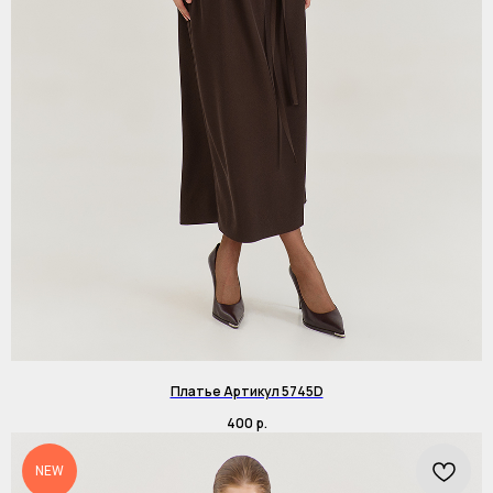
Платье Артикул 5745D
400
р.
NEW