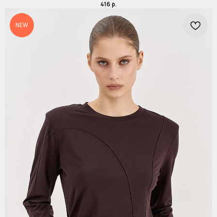
416
р.
NEW