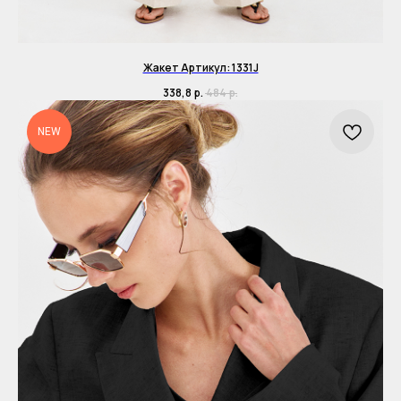
Жакет Артикул: 1331J
338,8
р.
484
р.
NEW