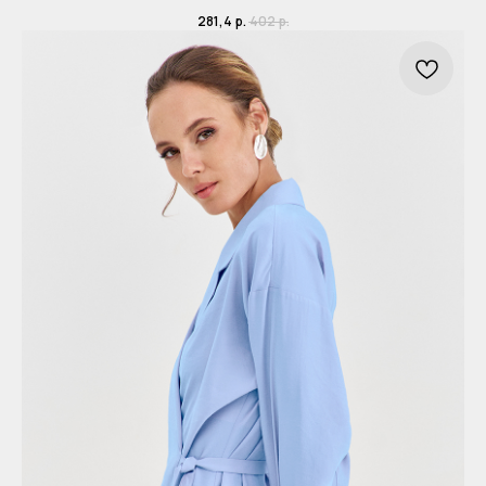
281,4
р.
402
р.