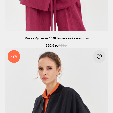
Жакет Артикул: 1338J вишневый в полоску
320,6
р.
458
р.
NEW