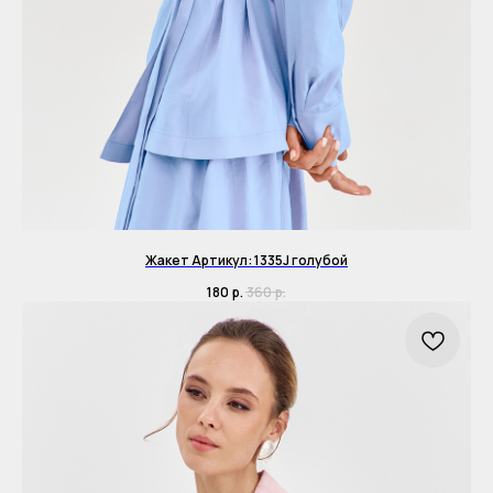
Жакет Артикул: 1335J голубой
180
р.
360
р.