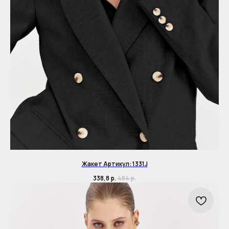
Жакет Артикул: 1331J
338,8
р.
484
р.