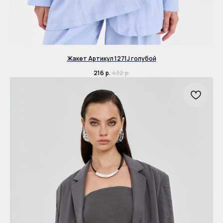
Жакет Артикул 1271J голубой
216
р.
432
р.