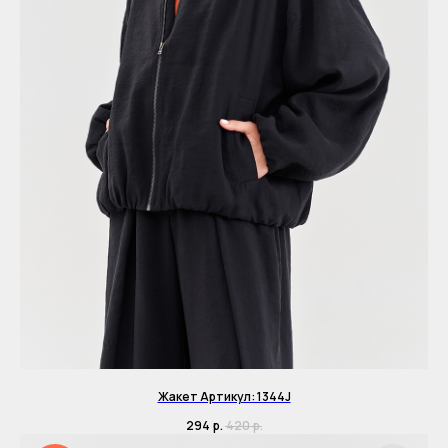
Жакет Артикул: 1344J
294
р.
420
р.