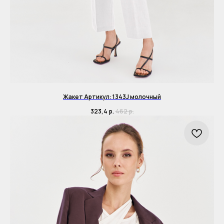
Жакет Артикул: 1343J молочный
323,4
р.
462
р.