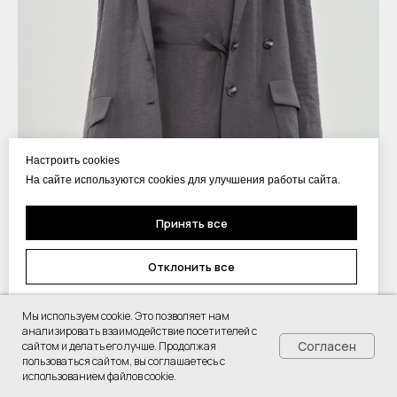
Настроить cookies
На сайте используются cookies для улучшения работы сайта.
Принять все
Отклонить все
Настроить Cookie
Мы используем cookie. Это позволяет нам
Жакет Артикул 1271J графитовый
анализировать взаимодействие посетителей с
Согласен
сайтом и делать его лучше. Продолжая
216
р.
432
р.
пользоваться сайтом, вы соглашаетесь с
использованием файлов cookie.
-20%