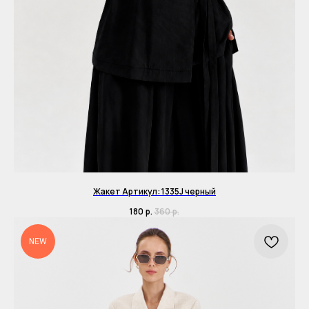
Жакет Артикул: 1335J черный
180
р.
360
р.
NEW