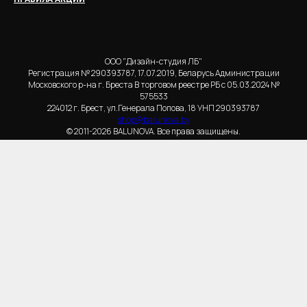
ООО "Дизайн-студия ЛБ"
Регистрация № 290393787, 17.07.2019, Беларусь Администрации
Московского р-на г. Бреста В торговом реестре РБ с 05.03.2024 №
575533
224012 г. Брест, ул.Генерала Попова, 18 УНП 290393787
shop@balunova.by
© 2011-2026 BALUNOVA. Все права защищены.