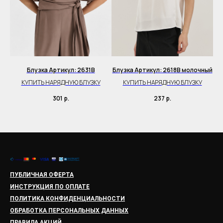
Блузка Артикул: 2631B
Блузка Артикул: 2618B молочный
Б
КУПИТЬ НАРЯДНУЮ БЛУЗКУ
КУПИТЬ НАРЯДНУЮ БЛУЗКУ
301
р.
237
р.
ПУБЛИЧНАЯ ОФЕРТА
ИНСТРУКЦИЯ ПО ОПЛАТЕ
ПОЛИТИКА КОНФИДЕНЦИАЛЬНОСТИ
ОБРАБОТКА ПЕРСОНАЛЬНЫХ ДАННЫХ
ПРАВИЛА АКЦИЙ