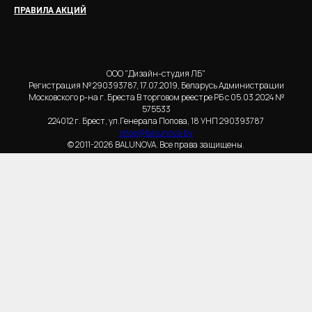
ПРАВИЛА АКЦИЙ
ООО "Дизайн-студия ЛБ"
Регистрация № 290393787, 17.07.2019, Беларусь Администрации
Московского р-на г. Бреста В торговом реестре РБ с 05.03.2024 №
575533
224012 г. Брест, ул.Генерала Попова, 18 УНП 290393787
shop@balunova.by
© 2011-2026 BALUNOVA. Все права защищены.