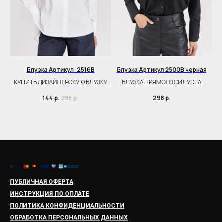
Блузка Артикул: 2516B
Блузка Артикул 2500B черная
B
КУПИТЬ ДИЗАЙНЕРСКУЮ БЛУЗКУ
БЛУЗКА ПРЯМОГО СИЛУЭТА
К
ПРЯМОГО СИЛУЭТА
ЧЕРНОГО ЦВЕТА
144
р.
288
р.
298
р.
ПУБЛИЧНАЯ ОФЕРТА
ИНСТРУКЦИЯ ПО ОПЛАТЕ
ПОЛИТИКА КОНФИДЕНЦИАЛЬНОСТИ
ОБРАБОТКА ПЕРСОНАЛЬНЫХ ДАННЫХ