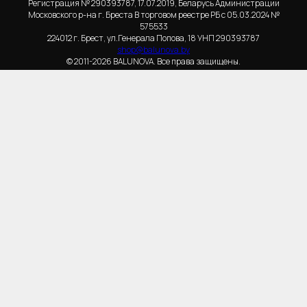
Регистрация № 290393787, 17.07.2019, Беларусь Администрации
Московского р-на г. Бреста В торговом реестре РБ с 05.03.2024 №
575533
224012 г. Брест, ул.Генерала Попова, 18 УНП 290393787
shop@balunova.by
© 2011-2026 BALUNOVA. Все права защищены.