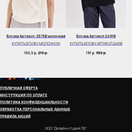
й
Блузка Артикул: 2575B молочная
Блузка Артикул 2491B
Б
У
КУПИТЬ БЛУЗКУ МОЛОЧНУЮ
КУПИТЬ БЛУЗКУ АРТИКУЛ 2491B
150,5
р.
215
р.
191
р.
382
р.
ПУБЛИЧНАЯ ОФЕРТА
ИНСТРУКЦИЯ ПО ОПЛАТЕ
ПОЛИТИКА КОНФИДЕНЦИАЛЬНОСТИ
ОБРАБОТКА ПЕРСОНАЛЬНЫХ ДАННЫХ
ПРАВИЛА АКЦИЙ
ООО "Дизайн-студия ЛБ"