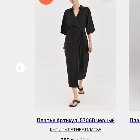
595D
Платье Артикул: 5706D черный
Пла
НА ЗАПАХ
КУПИТЬ ЛЕТНЕЕ ПЛАТЬЕ