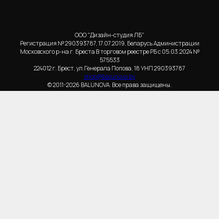
ООО "Дизайн-студия ЛБ"
Регистрация № 290393787, 17.07.2019, Беларусь Администрации
Московского р-на г. Бреста В торговом реестре РБ с 05.03.2024 №
575533
224012 г. Брест, ул.Генерала Попова, 18 УНП 290393787
shop@balunova.by
© 2011-2026 BALUNOVA. Все права защищены.