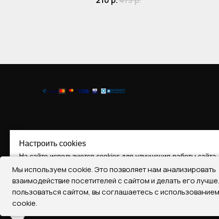
210
р.
419
р.
Настроить cookies
На сайте используются cookies для улучшения работы сайта.
Мы используем cookie. Это позволяет нам анализировать
Принять все
Отклонить все
Настроить Cooki
взаимодействие посетителей с сайтом и делать его лучш
пользоваться сайтом, вы соглашаетесь с использование
Регистрация № 290393787, 17.07.2019
cookie.
22401