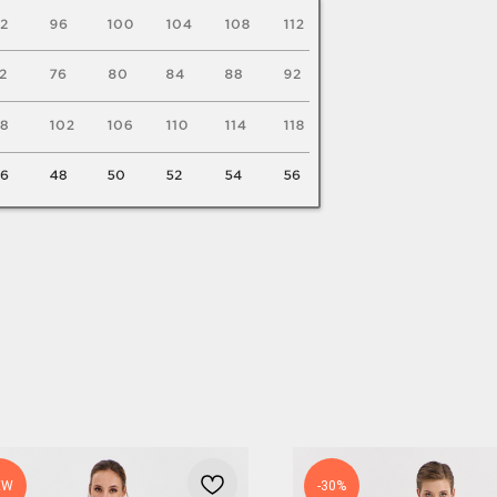
EW
-30%