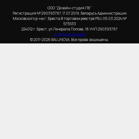
ООО "Дизайн-студия ЛБ"
Регистрация № 290393787, 17.07.2019, Беларусь Администрации
Московского р-на г. Бреста В торговом реестре РБ с 05.03.2024 №
575533
224012 г. Брест, ул.Генерала Попова, 18 УНП 290393787
shop@balunova.by
© 2011-2026 BALUNOVA. Все права защищены.