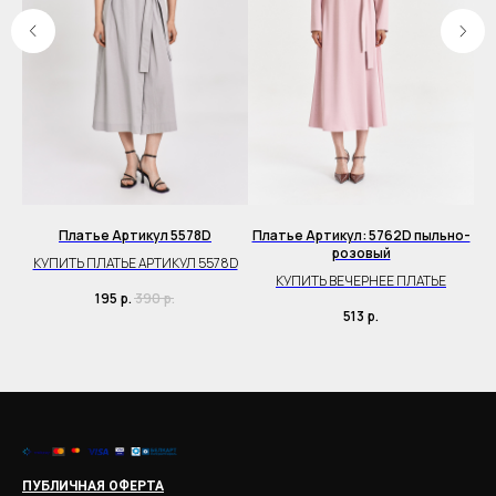
ый
Платье Артикул 5578D
Платье Артикул: 5762D пыльно-
розовый
КУПИТЬ ПЛАТЬЕ АРТИКУЛ 5578D
КУПИТЬ ВЕЧЕРНЕЕ ПЛАТЬЕ
195
р.
390
р.
513
р.
ПУБЛИЧНАЯ ОФЕРТА