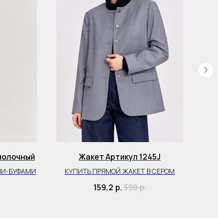
молочный
Жакет Артикул 1245J
Жа
МИ-БУФАМИ
КУПИТЬ ПРЯМОЙ ЖАКЕТ В СЕРОМ
159,2
р.
398
р.