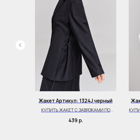
297J
Жакет Артикул: 1324J черный
Жак
АКЕТ
КУПИТЬ ЖАКЕТ С ЗАВЯЗКАМИ ПО
КУП
БОКАМ
439
р.