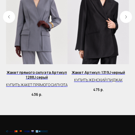
Жакет прямого силуэта Артикул
Жакет Артикул: 1319J черный
Ж
1288J серый
КУПИТЬ ЖЕНСКИЙ ПИДЖАК
К
КУПИТЬ ЖАКЕТ ПРЯМОГО СИЛУЭТА
475
р.
436
р.