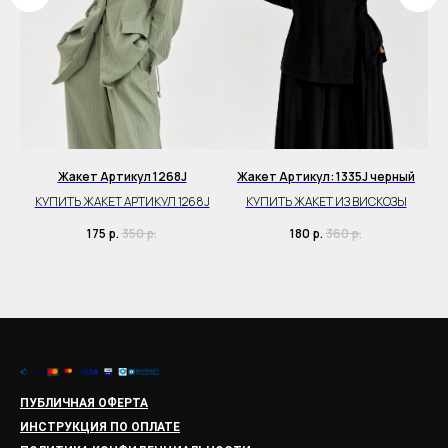
кул
Жакет Артикул 1268J
Жакет Артикул: 1335J черный
КУПИТЬ ЖАКЕТ АРТИКУЛ 1268J
КУПИТЬ ЖАКЕТ ИЗ ВИСКОЗЫ
ЭТА
175
р.
350
р.
180
р.
360
р.
ПУБЛИЧНАЯ ОФЕРТА
ИНСТРУКЦИЯ ПО ОПЛАТЕ