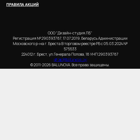
ПРАВИЛА АКЦИЙ
ООО "Дизайн-студия ЛБ"
Регистрация № 290393787, 17.07.2019, Беларусь Администрации
Московского р-на г. Бреста В торговом реестре РБ с 05.03.2024 №
575533
224012 г. Брест, ул.Генерала Попова, 18 УНП 290393787
shop@balunova.by
© 2011-2026 BALUNOVA. Все права защищены.