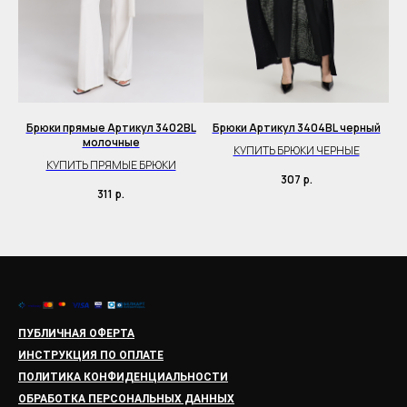
Брюки прямые Артикул 3402BL
Брюки Артикул 3404BL черный
Б
молочные
BL
КУПИТЬ БРЮКИ ЧЕРНЫЕ
К
КУПИТЬ ПРЯМЫЕ БРЮКИ
307
р.
311
р.
ПУБЛИЧНАЯ ОФЕРТА
ИНСТРУКЦИЯ ПО ОПЛАТЕ
ПОЛИТИКА КОНФИДЕНЦИАЛЬНОСТИ
ОБРАБОТКА ПЕРСОНАЛЬНЫХ ДАННЫХ