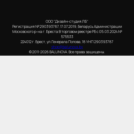
ООО "Дизайн-студия ЛБ"
Регистрация № 290393787, 17.07.2019, Беларусь Администрации
Московского р-на г. Бреста В торговом реестре РБ с 05.03.2024 №
575533
224012 г. Брест, ул.Генерала Попова, 18 УНП 290393787
shop@balunova.by
© 2011-2026 BALUNOVA. Все права защищены.