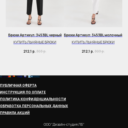
Брюки Артикул: 3453BL черный
Брюки Артикул: 3453BL молочный
BL
КУПИТЬ ЛЬНЯНЫЕ БРЮКИ
КУПИТЬ ЛЬНЯНЫЕ БРЮКИ
212,1
р.
303
р.
212,1
р.
303
р.
ПУБЛИЧНАЯ ОФЕРТА
ИНСТРУКЦИЯ ПО ОПЛАТЕ
ПОЛИТИКА КОНФИДЕНЦИАЛЬНОСТИ
ОБРАБОТКА ПЕРСОНАЛЬНЫХ ДАННЫХ
ПРАВИЛА АКЦИЙ
ООО "Дизайн-студия ЛБ"