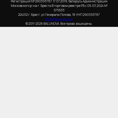
Регистрация № 290393787, 17.07.2019, Беларусь Администрации
Московского р-на г. Бреста В торговом реестре РБ с 05.03.2024 №
575533
224012 г. Брест, ул.Генерала Попова, 18 УНП 290393787
shop@balunova.by
© 2011-2026 BALUNOVA. Все права защищены.