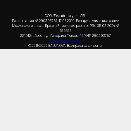
ООО "Дизайн-студия ЛБ"
Регистрация № 290393787, 17.07.2019, Беларусь Администрации
Московского р-на г. Бреста В торговом реестре РБ с 05.03.2024 №
575533
224012 г. Брест, ул.Генерала Попова, 18 УНП 290393787
shop@balunova.by
© 2011-2026 BALUNOVA. Все права защищены.