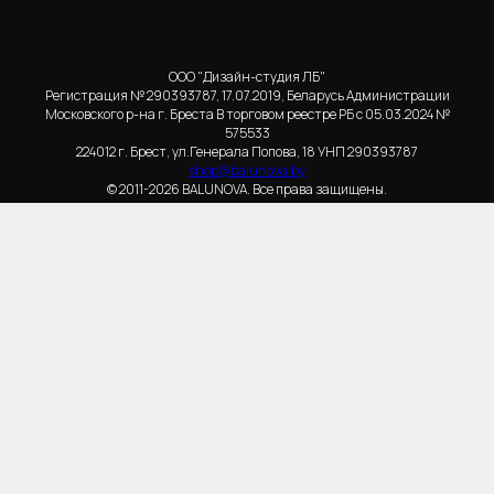
ООО "Дизайн-студия ЛБ"
Регистрация № 290393787, 17.07.2019, Беларусь Администрации
Московского р-на г. Бреста В торговом реестре РБ с 05.03.2024 №
575533
224012 г. Брест, ул.Генерала Попова, 18 УНП 290393787
shop@balunova.by
© 2011-2026 BALUNOVA. Все права защищены.