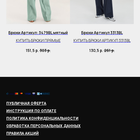
BL
Брюки Артикул: 3479BL мятный
Брюки Артикул 3313BL
Бр
КУПИТЬ БРЮКИ ПРЯМЫЕ
КУПИТЬ БРЮКИ АРТИКУЛ 3313BL
151,5
р.
303
р.
130,5
р.
261
р.
ПУБЛИЧНАЯ ОФЕРТА
ИНСТРУКЦИЯ ПО ОПЛАТЕ
ПОЛИТИКА КОНФИДЕНЦИАЛЬНОСТИ
ОБРАБОТКА ПЕРСОНАЛЬНЫХ ДАННЫХ
ПРАВИЛА АКЦИЙ