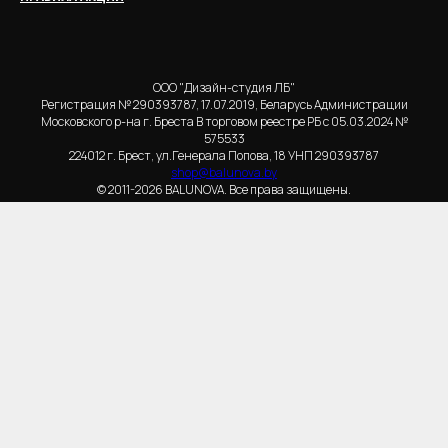
ООО "Дизайн-студия ЛБ"
Регистрация № 290393787, 17.07.2019, Беларусь Администрации
Московского р-на г. Бреста В торговом реестре РБ с 05.03.2024 №
575533
224012 г. Брест, ул.Генерала Попова, 18 УНП 290393787
shop@balunova.by
© 2011-2026 BALUNOVA. Все права защищены.