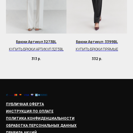
Брюки Артикул 3273BL
Брюки Артикул: 3399BL
КУПИТЬ БРЮКИ АРТИКУЛ 3273BL
КУПИТЬ БРЮКИ ПРЯМЫЕ
К
313
р.
332
р.
ПУБЛИЧНАЯ ОФЕРТА
ИНСТРУКЦИЯ ПО ОПЛАТЕ
ПОЛИТИКА КОНФИДЕНЦИАЛЬНОСТИ
ОБРАБОТКА ПЕРСОНАЛЬНЫХ ДАННЫХ
ПРАВИЛА АКЦИЙ