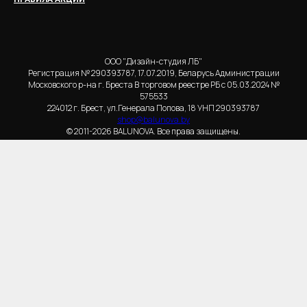
ООО "Дизайн-студия ЛБ"
Регистрация № 290393787, 17.07.2019, Беларусь Администрации
Московского р-на г. Бреста В торговом реестре РБ с 05.03.2024 №
575533
224012 г. Брест, ул.Генерала Попова, 18 УНП 290393787
shop@balunova.by
© 2011-2026 BALUNOVA. Все права защищены.