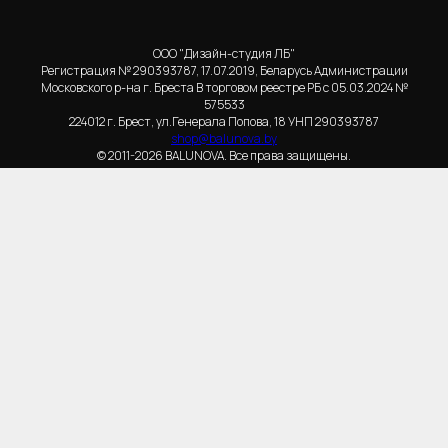
ООО "Дизайн-студия ЛБ"
Регистрация № 290393787, 17.07.2019, Беларусь Администрации
Московского р-на г. Бреста В торговом реестре РБ с 05.03.2024 №
575533
224012 г. Брест, ул.Генерала Попова, 18 УНП 290393787
shop@balunova.by
© 2011-2026 BALUNOVA. Все права защищены.