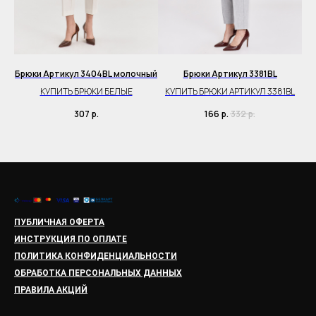
Брюки Артикул 3404BL молочный
Брюки Артикул 3381BL
Бр
КУПИТЬ БРЮКИ БЕЛЫЕ
КУПИТЬ БРЮКИ АРТИКУЛ 3381BL
307
р.
166
р.
332
р.
ПУБЛИЧНАЯ ОФЕРТА
ИНСТРУКЦИЯ ПО ОПЛАТЕ
ПОЛИТИКА КОНФИДЕНЦИАЛЬНОСТИ
ОБРАБОТКА ПЕРСОНАЛЬНЫХ ДАННЫХ
ПРАВИЛА АКЦИЙ