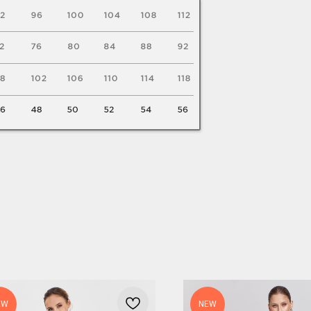
EW
NEW