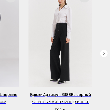
L черные
Брюки Артикул: 3388BL черный
Бр
РЮКИ
КУПИТЬ БРЮКИ ПРЯМЫЕ ДЛИННЫЕ