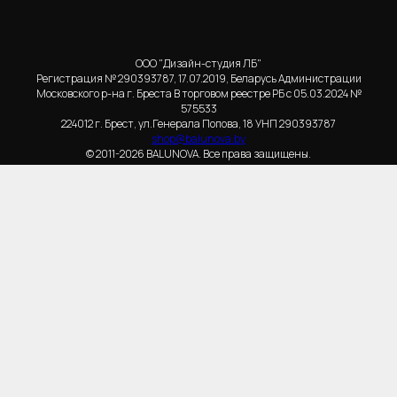
ООО "Дизайн-студия ЛБ"
Регистрация № 290393787, 17.07.2019, Беларусь Администрации
Московского р-на г. Бреста В торговом реестре РБ с 05.03.2024 №
575533
224012 г. Брест, ул.Генерала Попова, 18 УНП 290393787
shop@balunova.by
© 2011-2026 BALUNOVA. Все права защищены.