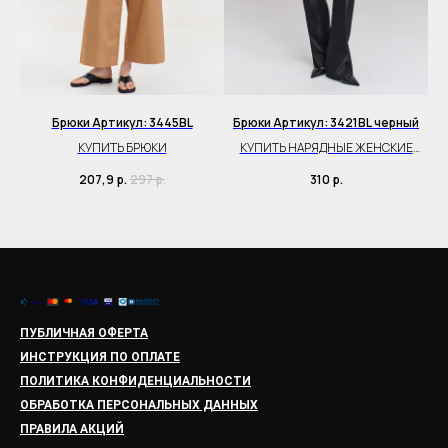
ый
Брюки Артикул: 3445BL
Брюки Артикул: 3421BL черный
Б
КУПИТЬ БРЮКИ
КУПИТЬ НАРЯДНЫЕ ЖЕНСКИЕ
БРЮКИ
207,9
р.
297
р.
310
р.
ПУБЛИЧНАЯ ОФЕРТА
ИНСТРУКЦИЯ ПО ОПЛАТЕ
ПОЛИТИКА КОНФИДЕНЦИАЛЬНОСТИ
ОБРАБОТКА ПЕРСОНАЛЬНЫХ ДАННЫХ
ПРАВИЛА АКЦИЙ