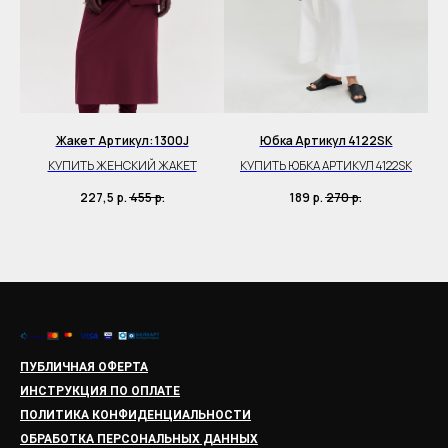
Жакет Артикул: 1300J
Юбка Артикул 4122SK
Ю
КУПИТЬ ЖЕНСКИЙ ЖАКЕТ
КУПИТЬ ЮБКА АРТИКУЛ 4122SK
И
227,5
р.
455
р.
189
р.
270
р.
ПУБЛИЧНАЯ ОФЕРТА
ИНСТРУКЦИЯ ПО ОПЛАТЕ
ПОЛИТИКА КОНФИДЕНЦИАЛЬНОСТИ
ОБРАБОТКА ПЕРСОНАЛЬНЫХ ДАННЫХ