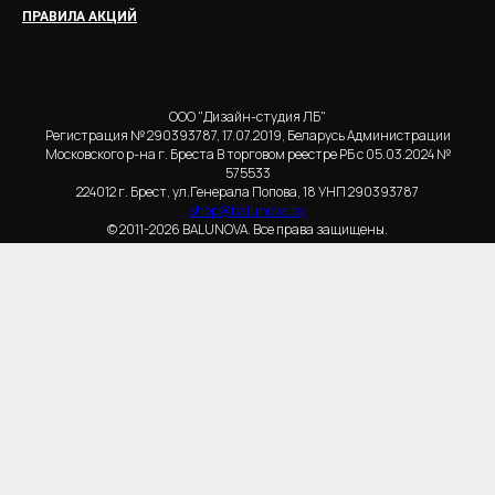
ПРАВИЛА АКЦИЙ
ООО "Дизайн-студия ЛБ"
Регистрация № 290393787, 17.07.2019, Беларусь Администрации
Московского р-на г. Бреста В торговом реестре РБ с 05.03.2024 №
575533
224012 г. Брест, ул.Генерала Попова, 18 УНП 290393787
shop@balunova.by
© 2011-2026 BALUNOVA. Все права защищены.