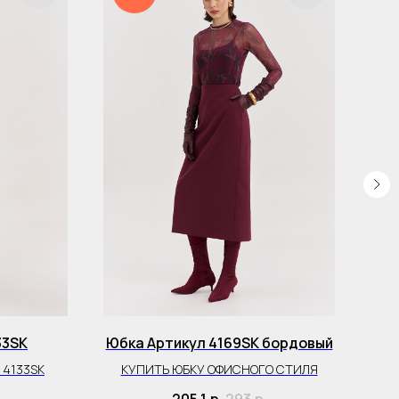
33SK
Юбка Артикул 4169SK бордовый
 4133SK
КУПИТЬ ЮБКУ ОФИСНОГО СТИЛЯ
К