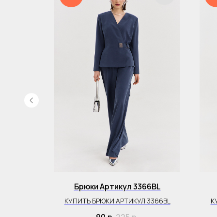
4TP
Брюки Артикул 3366BL
2474TP
КУПИТЬ БРЮКИ АРТИКУЛ 3366BL
К