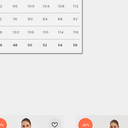
0%
-40%