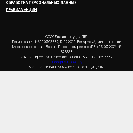
ОБРАБОТКА ПЕРСОНАЛЬНЫХ ДАННЫХ
ПРАВИЛА АКЦИЙ
ООО "Дизайн-студия ЛБ"
Регистрация № 290393787, 17.07.2019, Беларусь Администрации
Московского р-на г. Бреста В торговом реестре РБ с 05.03.2024 №
575533
224012 г. Брест, ул.Генерала Попова, 18 УНП 290393787
shop@balunova.by
© 2011-2026 BALUNOVA. Все права защищены.