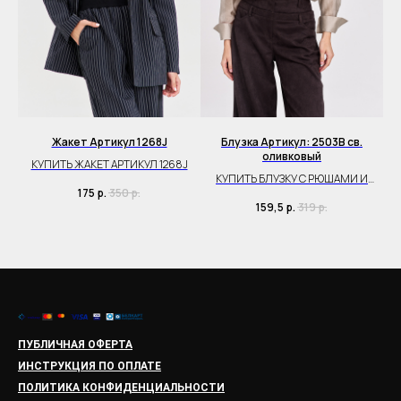
ный
Жакет Артикул 1268J
Блузка Артикул: 2503B св.
оливковый
КУПИТЬ ЖАКЕТ АРТИКУЛ 1268J
КУПИТЬ БЛУЗКУ С РЮШАМИ И
175
р.
350
р.
ВОЛАНАМИ
159,5
р.
319
р.
ПУБЛИЧНАЯ ОФЕРТА
ИНСТРУКЦИЯ ПО ОПЛАТЕ
ПОЛИТИКА КОНФИДЕНЦИАЛЬНОСТИ