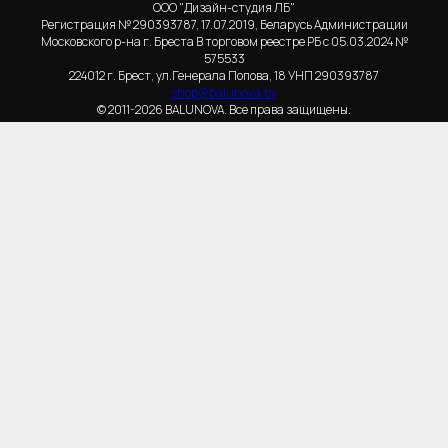
ООО "Дизайн-студия ЛБ"
Регистрация № 290393787, 17.07.2019, Беларусь Администрации
Московского р-на г. Бреста В торговом реестре РБ с 05.03.2024 №
575533
224012 г. Брест, ул.Генерала Попова, 18 УНП 290393787
shop@balunova.by
© 2011-2026 BALUNOVA. Все права защищены.