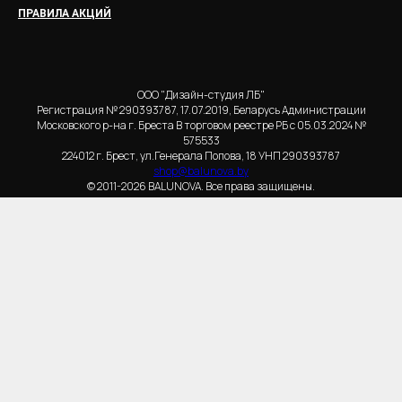
ПРАВИЛА АКЦИЙ
ООО "Дизайн-студия ЛБ"
Регистрация № 290393787, 17.07.2019, Беларусь Администрации
Московского р-на г. Бреста В торговом реестре РБ с 05.03.2024 №
575533
224012 г. Брест, ул.Генерала Попова, 18 УНП 290393787
shop@balunova.by
© 2011-2026 BALUNOVA. Все права защищены.