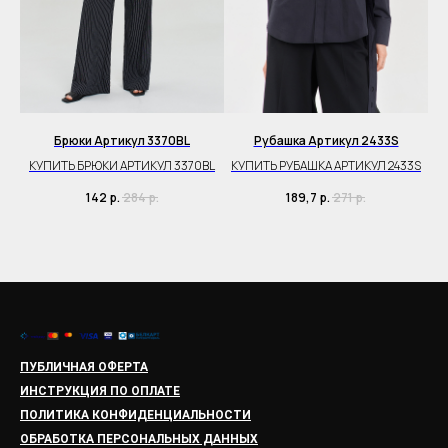
Брюки Артикул 3370BL
Рубашка Артикул 2433S
П
K
КУПИТЬ БРЮКИ АРТИКУЛ 3370BL
КУПИТЬ РУБАШКА АРТИКУЛ 2433S
КУ
142
р.
284
р.
189,7
р.
271
р.
ПУБЛИЧНАЯ ОФЕРТА
ИНСТРУКЦИЯ ПО ОПЛАТЕ
ПОЛИТИКА КОНФИДЕНЦИАЛЬНОСТИ
ОБРАБОТКА ПЕРСОНАЛЬНЫХ ДАННЫХ