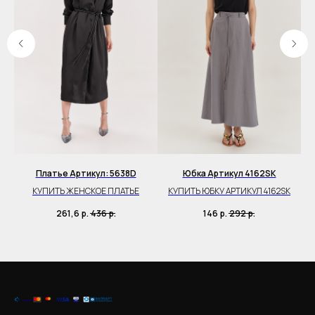
Платье Артикул: 5638D
Юбка Артикул 4162SK
B
КУПИТЬ ЖЕНСКОЕ ПЛАТЬЕ
КУПИТЬ ЮБКУ АРТИКУЛ 4162SK
261,6
р.
436
р.
146
р.
292
р.