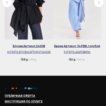
Блузка Артикул 2400B
Брюки Артикул: 3439BL голубой
Бр
КУПИТЬ БЛУЗКА АРТИКУЛ 2400B
КУПИТЬ ШАРОВАРЫ
159
р.
318
р.
161
р.
322
р.
ПУБЛИЧНАЯ ОФЕРТА
ИНСТРУКЦИЯ ПО ОПЛАТЕ