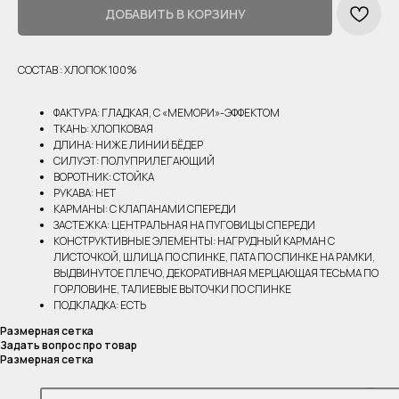
ДОБАВИТЬ В КОРЗИНУ
СОСТАВ : ХЛОПОК 100%
ФАКТУРА: ГЛАДКАЯ, С «МЕМОРИ»-ЭФФЕКТОМ
ТКАНЬ: ХЛОПКОВАЯ
ДЛИНА: НИЖЕ ЛИНИИ БЁДЕР
СИЛУЭТ: ПОЛУПРИЛЕГАЮЩИЙ
ВОРОТНИК: СТОЙКА
РУКАВА: НЕТ
КАРМАНЫ: С КЛАПАНАМИ СПЕРЕДИ
ЗАСТЕЖКА: ЦЕНТРАЛЬНАЯ НА ПУГОВИЦЫ СПЕРЕДИ
КОНСТРУКТИВНЫЕ ЭЛЕМЕНТЫ: НАГРУДНЫЙ КАРМАН С
ЛИСТОЧКОЙ, ШЛИЦА ПО СПИНКЕ, ПАТА ПО СПИНКЕ НА РАМКИ,
ВЫДВИНУТОЕ ПЛЕЧО, ДЕКОРАТИВНАЯ МЕРЦАЮЩАЯ ТЕСЬМА ПО
ГОРЛОВИНЕ, ТАЛИЕВЫЕ ВЫТОЧКИ ПО СПИНКЕ
ПОДКЛАДКА: ЕСТЬ
Размерная сетка
Задать вопрос про товар
Размерная сетка