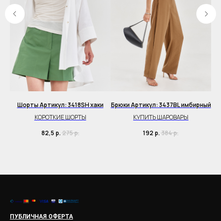
Шорты Артикул: 3418SH хаки
Брюки Артикул: 3437BL имбирный
BL
КОРОТКИЕ ШОРТЫ
КУПИТЬ ШАРОВАРЫ
К
82,5
р.
275
р.
192
р.
384
р.
ПУБЛИЧНАЯ ОФЕРТА