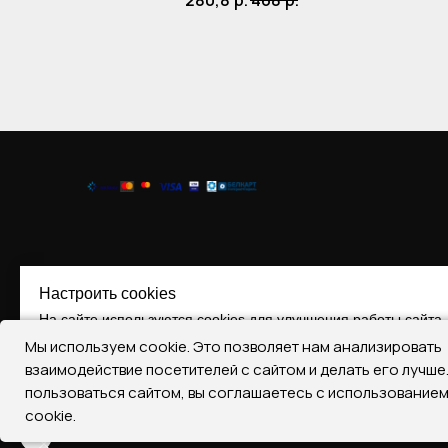
280,8
р.
468
р.
Настроить cookies
На сайте используются cookies для улучшения работы сайта.
Мы используем cookie. Это позволяет нам анализировать
Принять все
Отклонить все
Настроить Cooki
взаимодействие посетителей с сайтом и делать его лучш
пользоваться сайтом, вы соглашаетесь с использование
Регистрация № 290393787, 17.07.2019
cookie.
22401