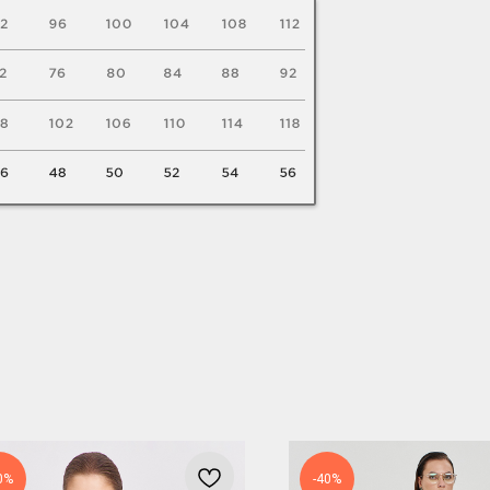
0%
-40%