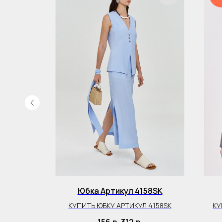
69BL
Юбка Артикул 4158SK
 3369BL
КУПИТЬ ЮБКУ АРТИКУЛ 4158SK
КУ