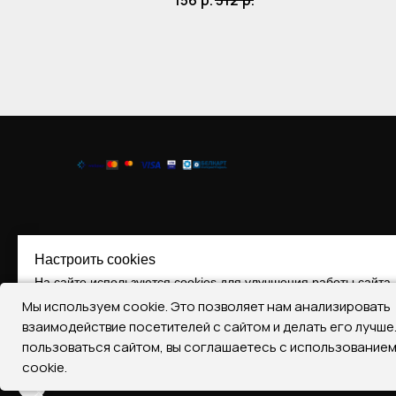
156
р.
312
р.
Настроить cookies
На сайте используются cookies для улучшения работы сайта.
Мы используем cookie. Это позволяет нам анализировать
Принять все
Отклонить все
Настроить Cooki
взаимодействие посетителей с сайтом и делать его лучш
пользоваться сайтом, вы соглашаетесь с использование
Регистрация № 290393787, 17.07.2019
cookie.
22401