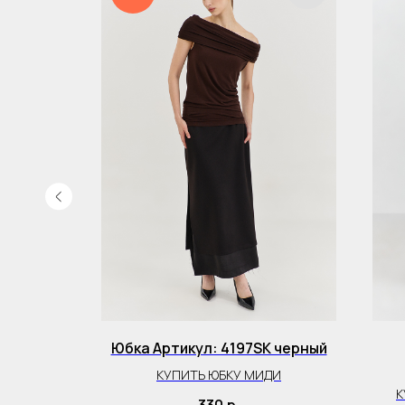
K какао
Юбка Артикул: 4197SK черный
КУПИТЬ ЮБКУ МИДИ
К