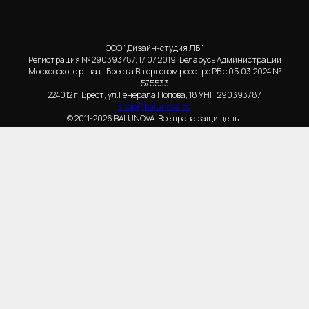
ООО "Дизайн-студия ЛБ"
Регистрация № 290393787, 17.07.2019, Беларусь Администрации
Московского р-на г. Бреста В торговом реестре РБ с 05.03.2024 №
575533
224012 г. Брест, ул.Генерала Попова, 18 УНП 290393787
shop@balunova.by
© 2011-2026 BALUNOVA. Все права защищены.