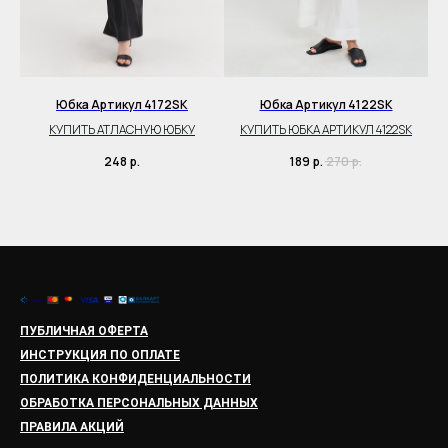
Юбка Артикул 4172SK
Юбка Артикул 4122SK
Ю
K
КУПИТЬ АТЛАСНУЮ ЮБКУ
КУПИТЬ ЮБКА АРТИКУЛ 4122SK
248
р.
189
р.
270
р.
ПУБЛИЧНАЯ ОФЕРТА
ИНСТРУКЦИЯ ПО ОПЛАТЕ
ПОЛИТИКА КОНФИДЕНЦИАЛЬНОСТИ
ОБРАБОТКА ПЕРСОНАЛЬНЫХ ДАННЫХ
ПРАВИЛА АКЦИЙ