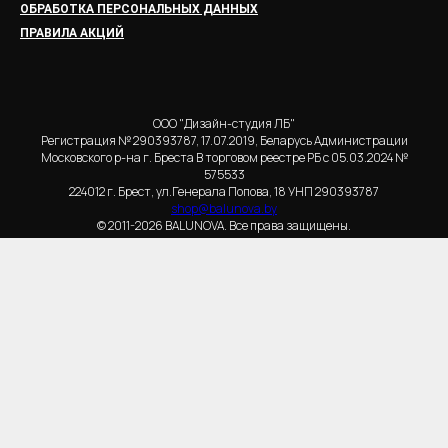
ОБРАБОТКА ПЕРСОНАЛЬНЫХ ДАННЫХ
ПРАВИЛА АКЦИЙ
ООО "Дизайн-студия ЛБ"
Регистрация № 290393787, 17.07.2019, Беларусь Администрации
Московского р-на г. Бреста В торговом реестре РБ с 05.03.2024 №
575533
224012 г. Брест, ул.Генерала Попова, 18 УНП 290393787
shop@balunova.by
© 2011-2026 BALUNOVA. Все права защищены.