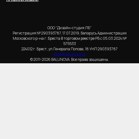
ООО "Дизайн-студия ЛБ"
Регистрация № 290393787, 17.07.2019, Беларусь Администрации
Московского р-на г. Бреста В торговом реестре РБ с 05.03.2024 №
575533
224012 г. Брест, ул.Генерала Попова, 18 УНП 290393787
shop@balunova.by
© 2011-2026 BALUNOVA. Все права защищены.