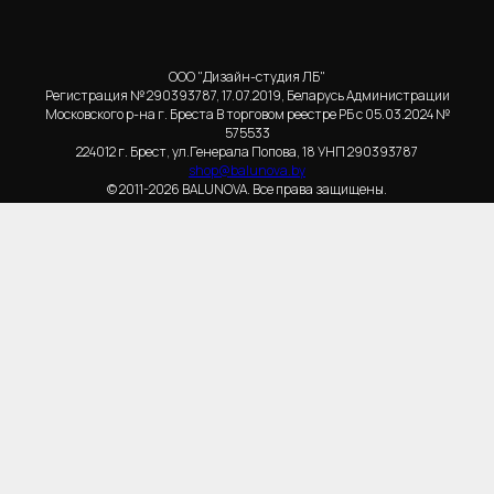
ООО "Дизайн-студия ЛБ"
Регистрация № 290393787, 17.07.2019, Беларусь Администрации
Московского р-на г. Бреста В торговом реестре РБ с 05.03.2024 №
575533
224012 г. Брест, ул.Генерала Попова, 18 УНП 290393787
shop@balunova.by
© 2011-2026 BALUNOVA. Все права защищены.