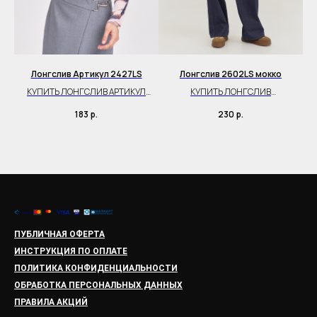
Лонгслив Артикул 2427LS
Лонгслив 2602LS мокко
КУПИТЬ ЛОНГСЛИВ АРТИКУЛ
КУПИТЬ ЛОНГСЛИВ
ЫЙ
2427LS
ТРИКОТАЖНЫЙ
183
р.
230
р.
ПУБЛИЧНАЯ ОФЕРТА
ИНСТРУКЦИЯ ПО ОПЛАТЕ
ПОЛИТИКА КОНФИДЕНЦИАЛЬНОСТИ
ОБРАБОТКА ПЕРСОНАЛЬНЫХ ДАННЫХ
ПРАВИЛА АКЦИЙ