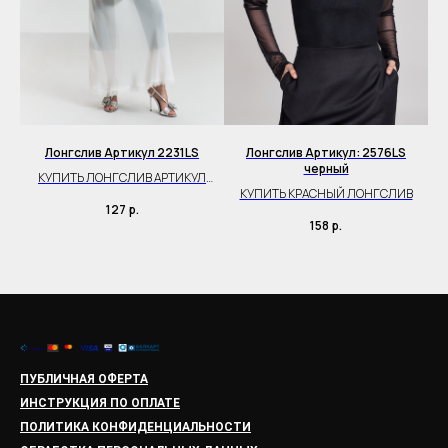
ный
Лонгслив Артикул 2231LS
Лонгслив Артикул: 2576LS
черный
Й
КУПИТЬ ЛОНГСЛИВ АРТИКУЛ
КУПИТЬ КРАСНЫЙ ЛОНГСЛИВ
2231LS
127
р.
158
р.
ПУБЛИЧНАЯ ОФЕРТА
ИНСТРУКЦИЯ ПО ОПЛАТЕ
ПОЛИТИКА КОНФИДЕНЦИАЛЬНОСТИ