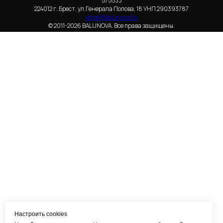
575533
224012 г. Брест, ул.Генерала Попова, 18 УНП 290393787
shop@balunova.by
© 2011-2026 BALUNOVA. Все права защищены.
Настроить cookies