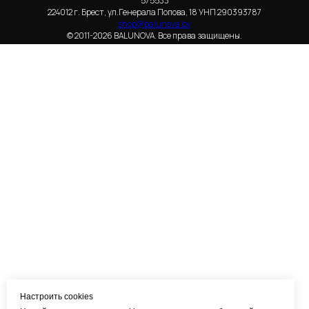
575533
224012 г. Брест, ул.Генерала Попова, 18 УНП 290393787
shop@balunova.by
© 2011-2026 BALUNOVA. Все права защищены.
Настроить cookies