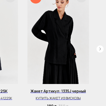
22SK
Жакет Артикул: 1335J черный
 4122SK
КУПИТЬ ЖАКЕТ ИЗ ВИСКОЗЫ
К