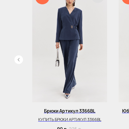
 7077KO
Брюки Артикул 3366BL
Юб
ЕРНИЙ
КУПИТЬ БРЮКИ АРТИКУЛ 3366BL
АТНОЙ